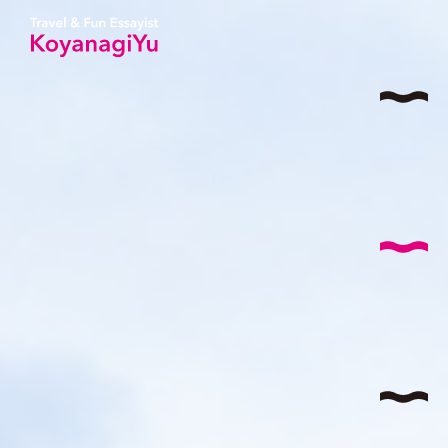
サイ
AB
コヤナ
I
特
T
国