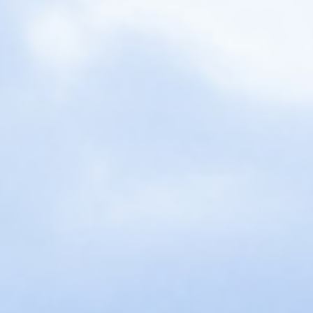
ES
エ
RE
イベント
ム
WO
その他
CON
お問
SNS: