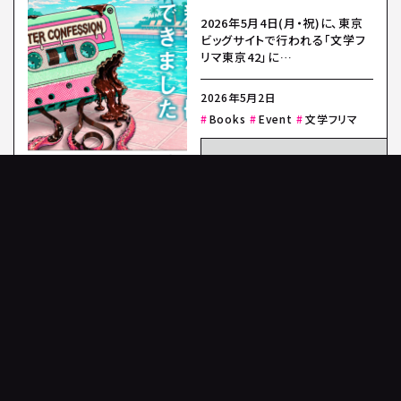
2026年5月4日(月・祝)に、東京
ビッグサイトで行われる「文学フ
リマ東京42」に
「KoyanagiYu.com」として…
2026年5月2日
Books
Event
文学フリマ
READ MORE
WORKS
PEN PLUS TRUST [輪
郭編] 世界観で信用さ
せることの 怖さについ
て わたしたちはまだ う
まく言葉にできていない
「文学フリマ東京42」にて、「PEN
PLUS TRUST [輪郭編] 世界観