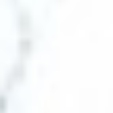
ES
エ
RE
イベント
ム
WO
その他
CON
お問
SNS: