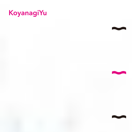
サイ
AB
コヤナ
I
特
T
国