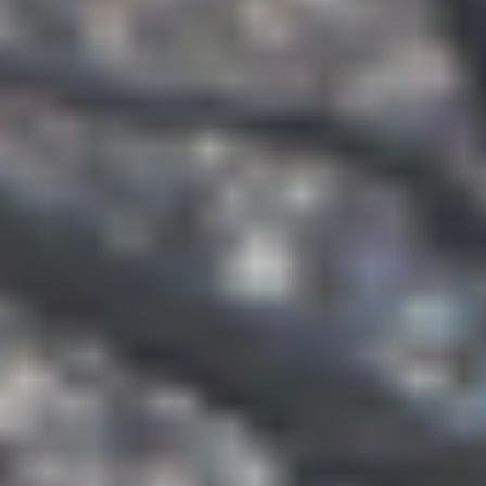
ES
エ
RE
イベント
ム
WO
その他
CON
お問
SNS: