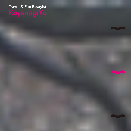
サイ
AB
コヤナ
I
特
T
国