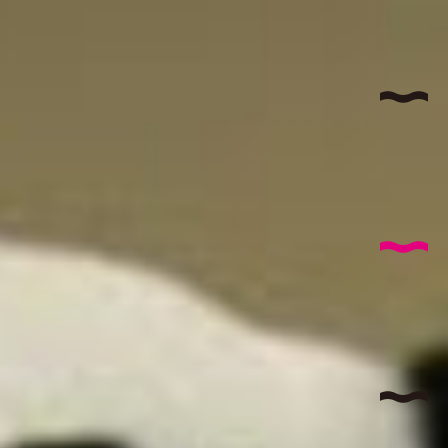
サイ
AB
コヤナ
I
特
T
国