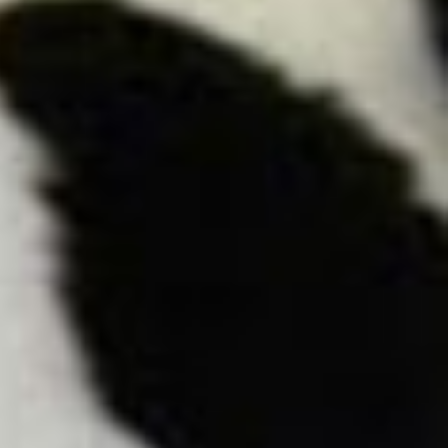
ES
エ
RE
イベント
ム
WO
その他
CON
お問
SNS: