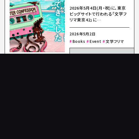
2026年5月4日(月・祝)に、東京
ビッグサイトで行われる「文学フ
リマ東京42」に
「KoyanagiYu.com」として…
2026年5月2日
Books
Event
文学フリマ
READ MORE
WORKS
PEN PLUS TRUST [輪
郭編] 世界観で信用さ
せることの 怖さについ
て わたしたちはまだ う
まく言葉にできていない
「文学フリマ東京42」にて、「PEN
PLUS TRUST [輪郭編] 世界観