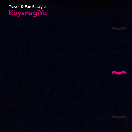
サイ
AB
コヤナ
I
特
T
国