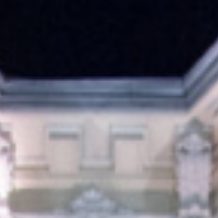
ES
エ
RE
イベント
ム
WO
その他
CON
お問
SNS: