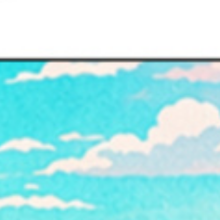
ES
エ
RE
イベント
ム
WO
その他
CON
お問
SNS: