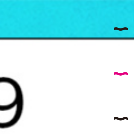
サイ
AB
コヤナ
I
特
T
国