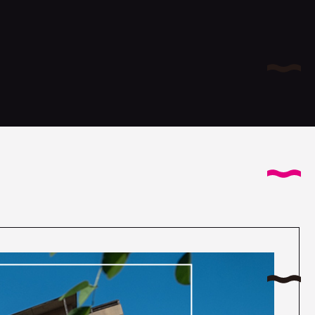
サイ
AB
コヤナ
I
特
T
国