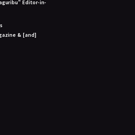
guribu" Editor-in-
s
gazine & [and]