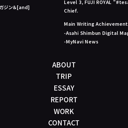
Level 3, FUJI ROYAL "#tesa
ジン＆[and]
Chief.
Main Writing Achievement
-
Asahi Shimbun Digital Ma
-
MyNavi News
ABOUT
TRIP
ESSAY
REPORT
WORK
CONTACT