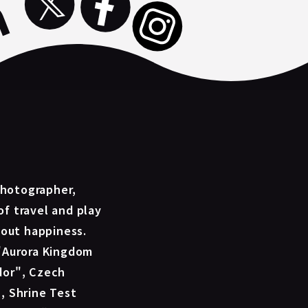
photographer,
 of travel and play
bout happiness.
"Aurora Kingdom
dor", Czech
, Shrine Test