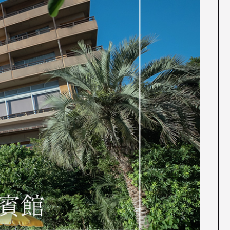
ES
エ
RE
イベント
ム
WO
その他
CON
お問
SNS: