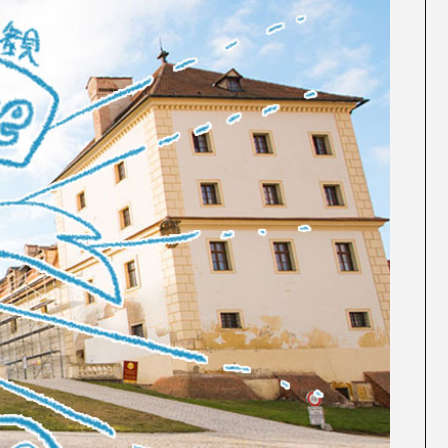
ES
エ
RE
イベント
ム
WO
その他
CON
お問
SNS: