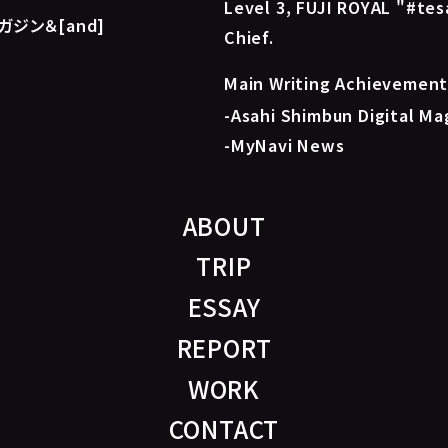
Level 3, FUJI ROYAL "#tesa
ジン＆[and]
Chief.
Main Writing Achievement
-
Asahi Shimbun Digital Ma
-
MyNavi News
ABOUT
TRIP
ESSAY
REPORT
WORK
CONTACT