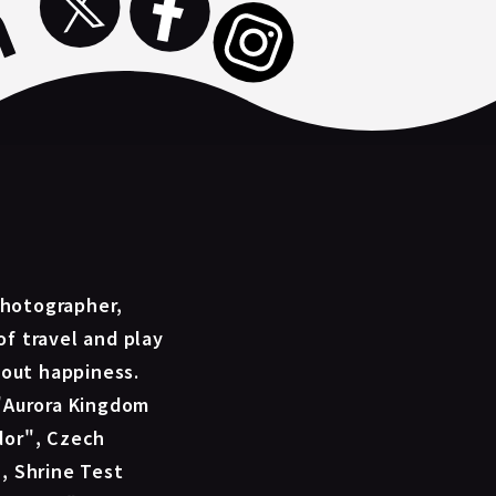
photographer,
 of travel and play
bout happiness.
"Aurora Kingdom
dor", Czech
, Shrine Test