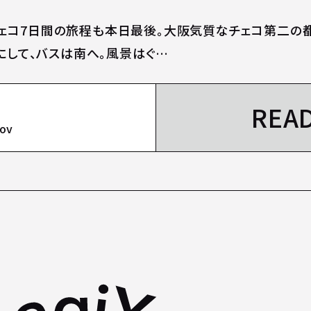
ェコ7日間の旅程も本日最後。大阪気質なチェコ第二の
とにして、バスは南へ。風景はぐ…
REA
lov