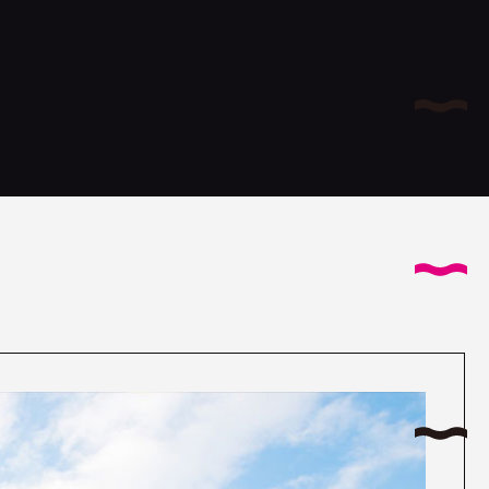
サイ
AB
コヤナ
I
特
T
国