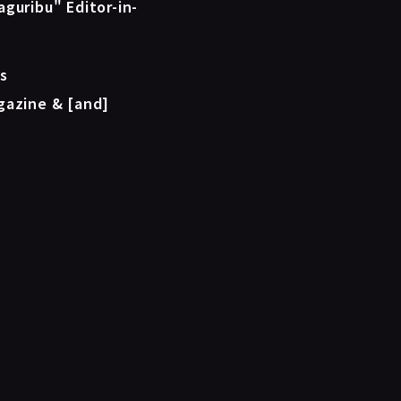
guribu" Editor-in-
s
gazine & [and]