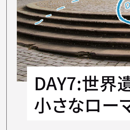
DAY7:世
小さなローマ