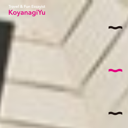
サイ
AB
コヤナ
I
特
T
国