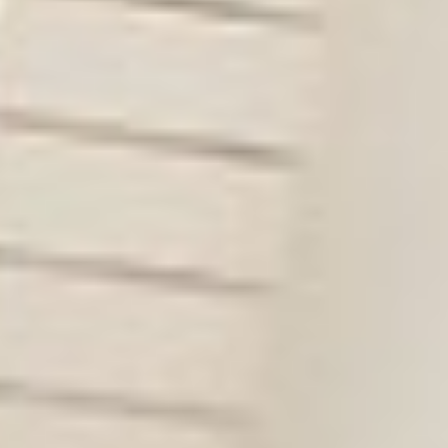
ES
エ
RE
イベント
ム
WO
その他
CON
お問
SNS: