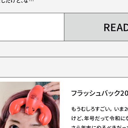
ましたけど、な…
REA
フラッシュバック20
もうむしろすごい。 いま2
けど、年号だって令和に
さら年末にやるべきだっ