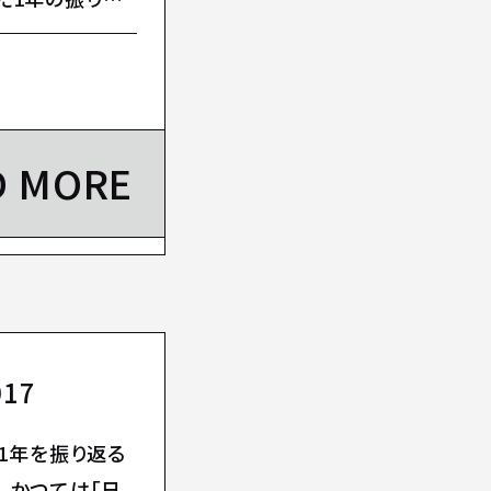
D MORE
17
、1年を振り返る
、かつては「日