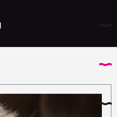
サイ
」
AB
コヤナ
I
特
T
国