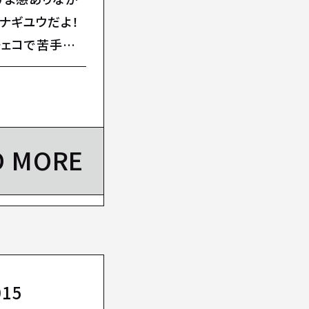
ナギユウだよ！
チェコで苦手な
D MORE
15