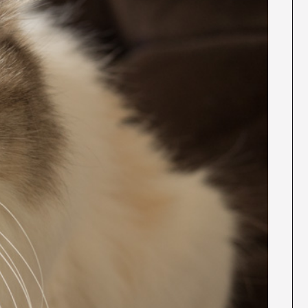
ES
エ
RE
イベント
ム
WO
その他
CON
お問
SNS: